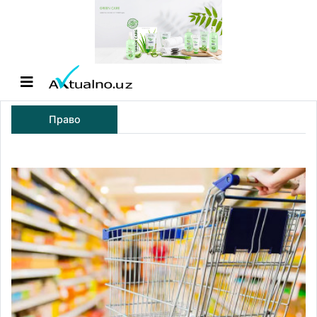
Право