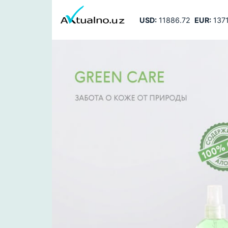
USD:
11886.72
EUR:
1371