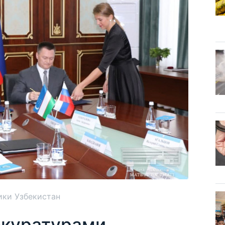
ики Узбекистан
окуратурами