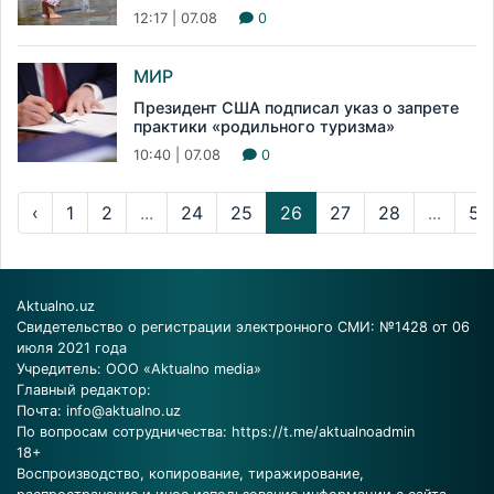
12:17 | 07.08
0
МИР
Президент США подписал указ о запрете
практики «родильного туризма»
10:40 | 07.08
0
‹
1
2
...
24
25
26
27
28
...
53
Aktualno.uz
Свидетельство о регистрации электронного СМИ: №1428 от 06
июля 2021 года
Учредитель: ООО «Aktualno media»
Главный редактор:
Почта:
info@aktualno.uz
По вопросам сотрудничества:
https://t.me/aktualnoadmin
18+
Воспроизводство, копирование, тиражирование,