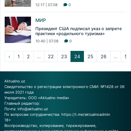
12:17 | 07.08
0
МИР
Президент США подписал указ о запрете
практики «родильного туризма»
10:40 | 07.08
0
‹
1
2
...
22
23
24
25
26
...
53
Aktualno.uz
Свидетельство о регистрации электронного СМИ: №1428 от 06
июля 2021 года
Учредитель: ООО «Aktualno media»
Главный редактор:
Почта:
info@aktualno.uz
По вопросам сотрудничества:
https://t.me/aktualnoadmin
18+
Воспроизводство, копирование, тиражирование,