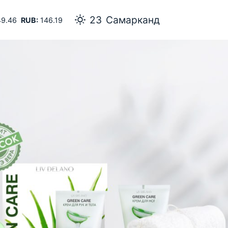
23
Самарканд
9.46
RUB:
146.19