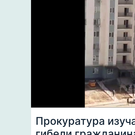
Прокуратура изуч
гибели гражданина 