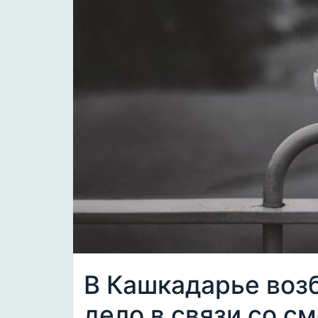
В Кашкадарье воз
дело в связи со с