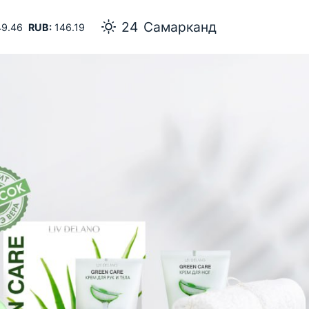
24
Самарканд
9.46
RUB:
146.19