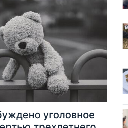
буждено уголовное
мертью трехлетнего