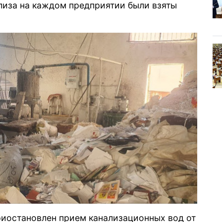
лиза на каждом предприятии были взяты
риостановлен прием канализационных вод от