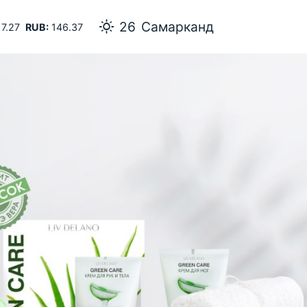
26
Самарканд
7.27
RUB:
146.37