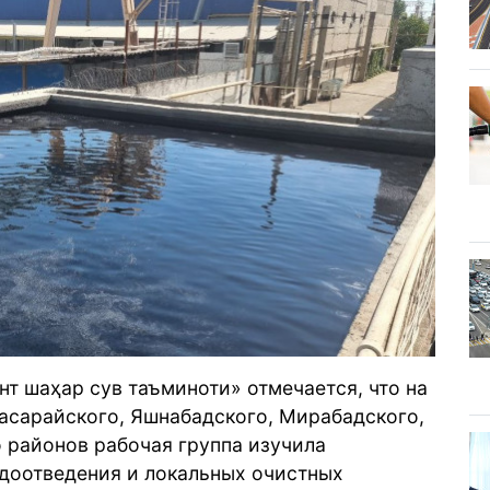
т шаҳар сув таъминоти» отмечается, что н
а
асарайского, Яшнабадского, Мирабадского,
 районов рабочая группа изучила
одоотведения и локальных очистных