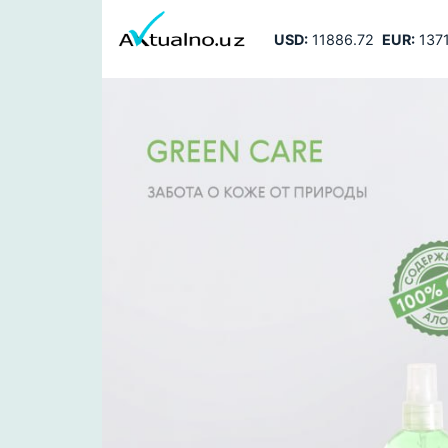
USD:
11886.72
EUR:
1371