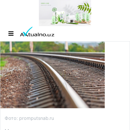
Фото: promputsnab.ru