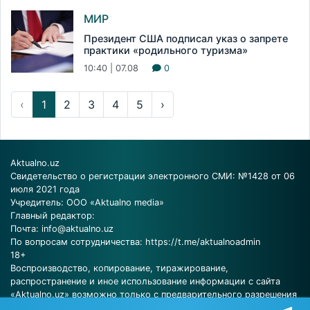
МИР
Президент США подписал указ о запрете
практики «родильного туризма»
10:40 | 07.08
0
‹
1
2
3
4
5
›
Aktualno.uz
Свидетельство о регистрации электронного СМИ: №1428 от 06
июля 2021 года
Учредитель: ООО «Aktualno media»
Главный редактор:
Почта:
info@aktualno.uz
По вопросам сотрудничества:
https://t.me/aktualnoadmin
18+
Воспроизводство, копирование, тиражирование,
распространение и иное использование информации с сайта
«Aktualno.uz» возможно только с предварительного разрешения
редакции.