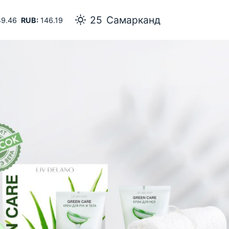
25
Самарканд
9.46
RUB:
146.19