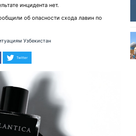
льтате инцидента нет.
ообщили
об опасности схода лавин по
итуациям
Узбекистан
Twitter