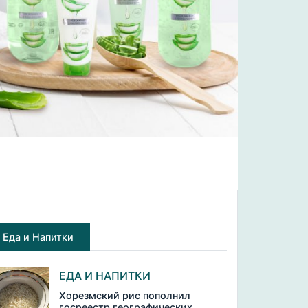
Еда и Напитки
ЕДА И НАПИТКИ
Хорезмский рис пополнил
госреестр географических