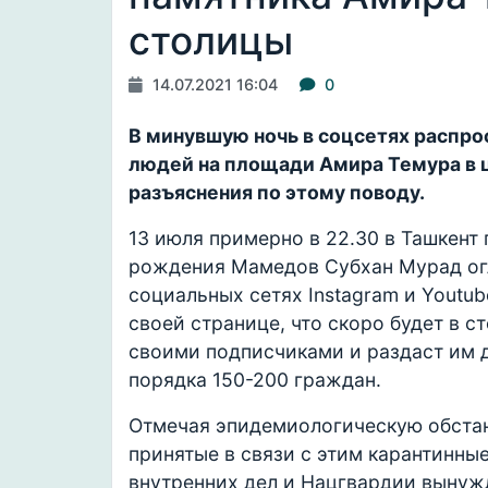
столицы
14.07.2021 16:04
0
В минувшую ночь в соцсетях распр
людей на площади Амира Темура в 
разъяснения по этому поводу.
13 июля примерно в 22.30 в Ташкент
рождения Мамедов Субхан Мурад огл
социальных сетях Instagram и Youtub
своей странице, что скоро будет в с
своими подписчиками и раздаст им д
порядка 150-200 граждан.
Отмечая эпидемиологическую обстано
принятые в связи с этим карантинны
внутренних дел и Нацгвардии вынуж