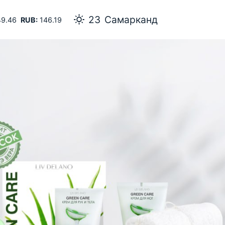
23
Самарканд
9.46
RUB:
146.19