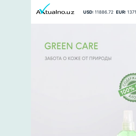
USD:
11886.72
EUR:
1371