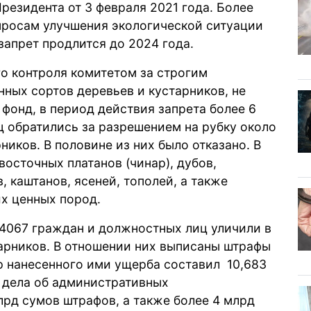
Президента от 3 февраля 2021 года. Более
опросам улучшения экологической ситуации
 запрет продлится до 2024 года.
го контроля комитетом за строгим
ных сортов деревьев и кустарников, не
фонд, в период действия запрета более 6
ц обратились за разрешением на рубку около
рников. В половине из них было отказано. В
восточных платанов (чинар), дубов,
, каштанов, ясеней, тополей, а также
их ценных пород.
а 4067 граждан и должностных лиц уличили в
тарников. В отношении них выписаны штрафы
р нанесенного ими ущерба составил 10,683
 дела об административных
лрд сумов штрафов, а также более 4 млрд