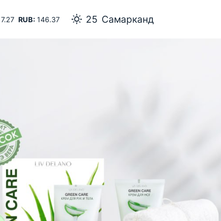
25
Самарканд
7.27
RUB:
146.37