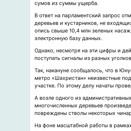
сумов из суммы ущерба.
В ответ на парламентский запрос
отм
деревьев и кустарников, не входящи
опись свыше 10,4 млн зеленых насаж
электронную базу данных.
Однако, несмотря на эти цифры и д
поступать сигналы из разных уголко
Так, накануне
сообщалось
, что в Юн
метро «Шахристан» неизвестные по
участке. По этому делу
начаты
провер
А возле одного из административны
многочисленных деревьев
произвед
повреждены стволы некоторых чинар
На фоне масштабной работы в рамка