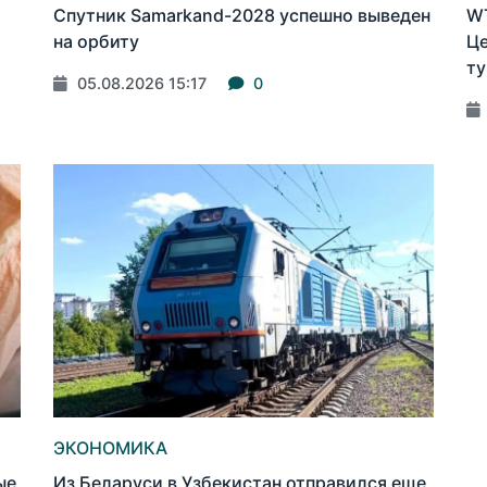
Спутник Samarkand-2028 успешно выведен
WT
на орбиту
Це
ту
05.08.2026 15:17
0
ЭКОНОМИКА
ые
Из Беларуси в Узбекистан отправился еще