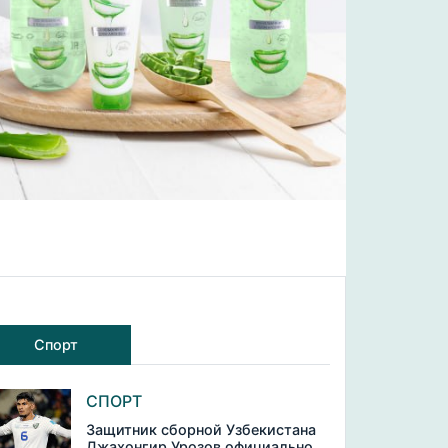
Спорт
СПОРТ
Защитник сборной Узбекистана
Джахонгир Урозов официально