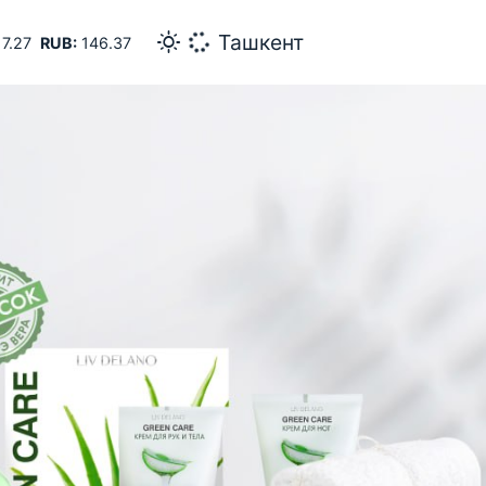
27
Самарканд
7.27
RUB:
146.37