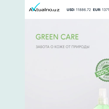
USD:
11886.72
EUR:
1371