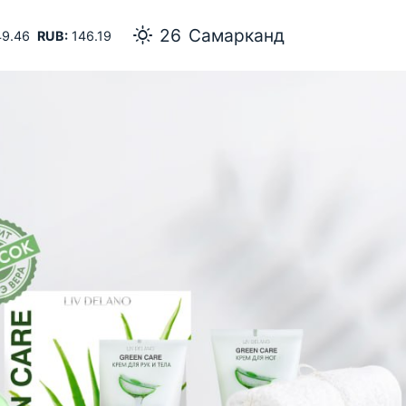
26
Самарканд
9.46
RUB:
146.19