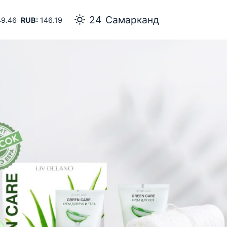
24
Самарканд
9.46
RUB:
146.19