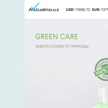
USD:
11886.72
EUR:
1371