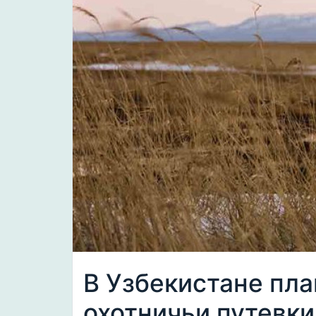
В Узбекистане пл
охотничьи путевк