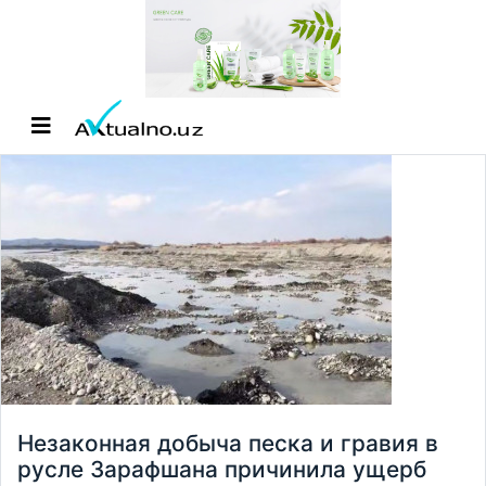
Незаконная добыча песка и гравия в
русле Зарафшана причинила ущерб