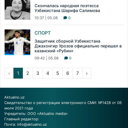
Скончалась народная поэтесса
Узбекистана Шарифа Салимова
10:37 | 05.08
0
СПОРТ
Защитник сборной Узбекистана
Джахонгир Урозов официально перешел в
казанский «Рубин»
09:42 | 05.08
0
‹
1
2
3
4
5
6
7
›
Aktualno.uz
Свидетельство о регистрации электронного СМИ: №1428 от 06
июля 2021 года
Учредитель: ООО «Aktualno media»
Главный редактор:
Почта:
info@aktualno.uz