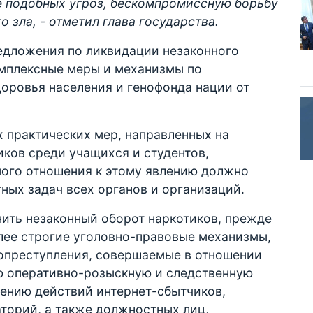
 подобных угроз, бескомпромиссную борьбу
о зла, - отметил глава государства.
едложения по ликвидации незаконного
мплексные меры и механизмы по
оровья населения и генофонда нации от
х практических мер, направленных на
ков среди учащихся и студентов,
ого отношения к этому явлению должно
ных задач всех органов и организаций.
ить незаконный оборот наркотиков, прежде
лее строгие уголовно-правовые механизмы,
копреступления, совершаемые в отношении
ю оперативно-розыскную и следственную
чению действий интернет-сбытчиков,
торий, а также должностных лиц,