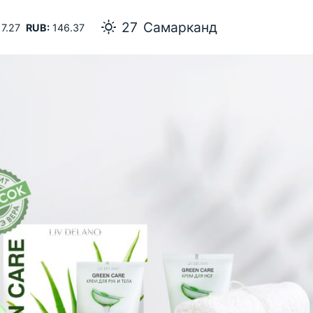
27
Самарканд
7.27
RUB:
146.37