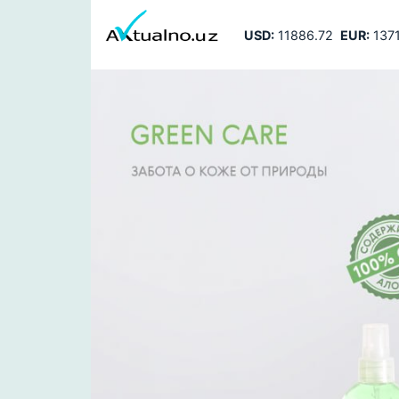
USD:
11886.72
EUR:
1371