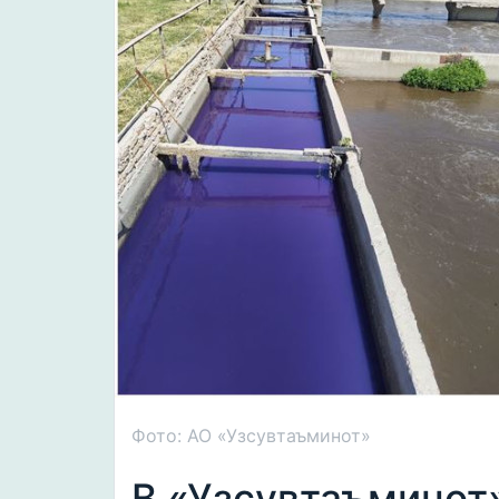
Фото: АО «Узсувтаъминот»
В «Узсувтаъминот»