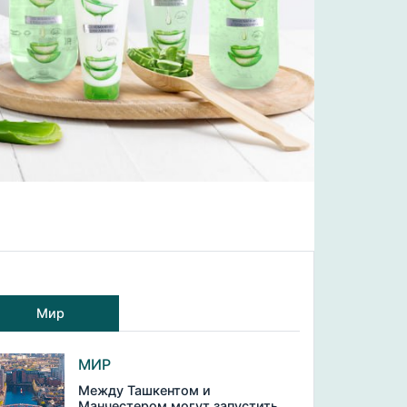
Мир
МИР
Между Ташкентом и
Манчестером могут запустить