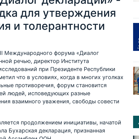
дка для утверждения
ия и толерантности
 II Международного форума «Диалог
нной речью, директор Института
исследований при Президенте Республики
етил что в условиях, когда в многих уголках
ьные противоречия, форум становится
ей людей, исповедующих разные
ения взаимного уважения, свободы совести
вляется продолжением инициативы, начатой
ала Бухарская декларация, признанная
ной Ассамблеи ООН.