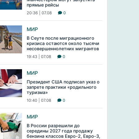
прямые рейсы
20:36 | 07.08
0
МИР
В Сеуте после миграционного
кризиса остаются около тысячи
несовершеннолетних мигрантов
19:43 | 07.08
0
МИР
Президент США подписал указ о
запрете практики «родильного
туризма»
10:40 | 07.08
0
МИР
В России разрешили до
середины 2027 года продажу
бензина классов Евро-2, Евро-3,