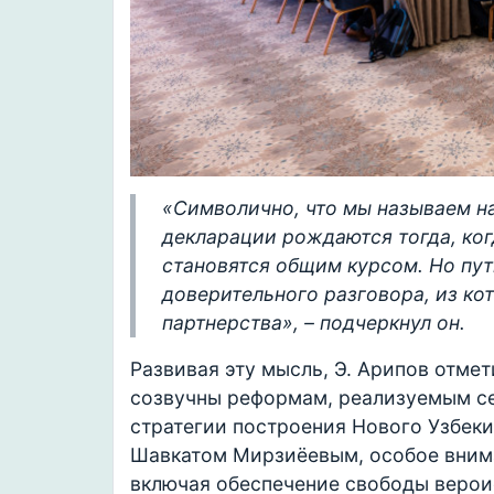
«Символично, что мы называем н
декларации рождаются тогда, ког
становятся общим курсом. Но путь
доверительного разговора, из ко
партнерства», – подчеркнул он.
Развивая эту мысль, Э. Арипов отме
созвучны реформам, реализуемым сег
стратегии построения Нового Узбек
Шавкатом Мирзиёевым, особое внима
включая обеспечение свободы верои