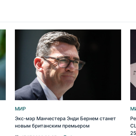
МИР
М
Экс-мэр Манчестера Энди Бернем станет
Ре
новым британским премьером
СШ
25