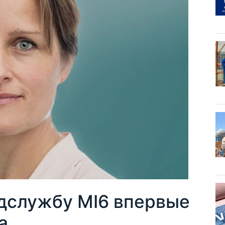
дслужбу MI6 впервые
а