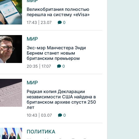
МИР
Великобритания полностью
перешла на систему «eVisa»
17:43 | 23.07
0
МИР
Экс-мэр Манчестера Энди
Бернем станет новым
британским премьером
20:35 | 17.07
0
МИР
Редкая копия Декларации
независимости США найдена в
британском архиве спустя 250
лет
10:43 | 03.07
0
ПОЛИТИКА