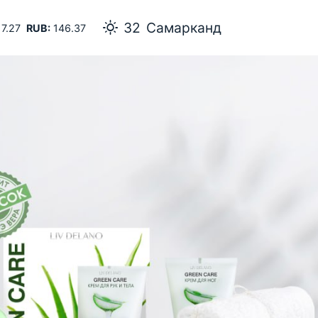
32
Самарканд
7.27
RUB:
146.37