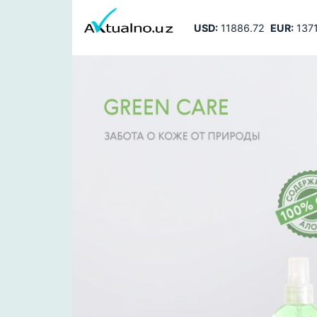
USD:
11886.72
EUR:
1371