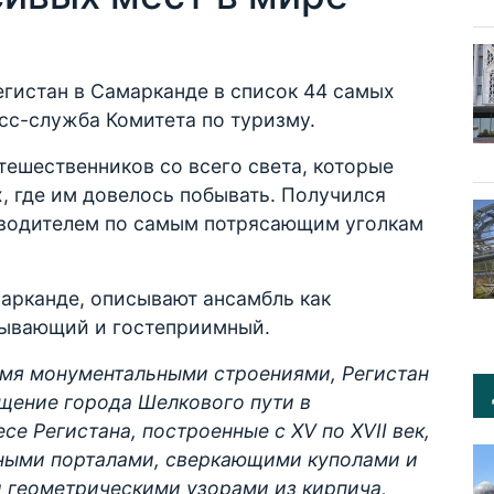
гистан в Самарканде в список 44 самых
сс-служба Комитета по туризму.
ешественников со всего света, которые
, где им довелось побывать. Получился
еводителем по самым потрясающим уголкам
арканде, описывают ансамбль как
тывающий и гостеприимный.
мя монументальными строениями, Регистан
ощение города Шелкового пути в
е Регистана, построенные с XV по XVII век,
ными порталами, сверкающими куполами и
 геометрическими узорами из кирпича,