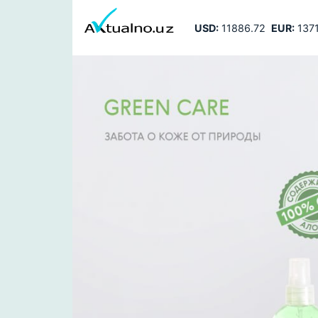
USD:
11886.72
EUR:
1371