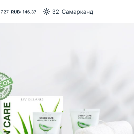
32
Самарканд
7.27
RUB:
146.37