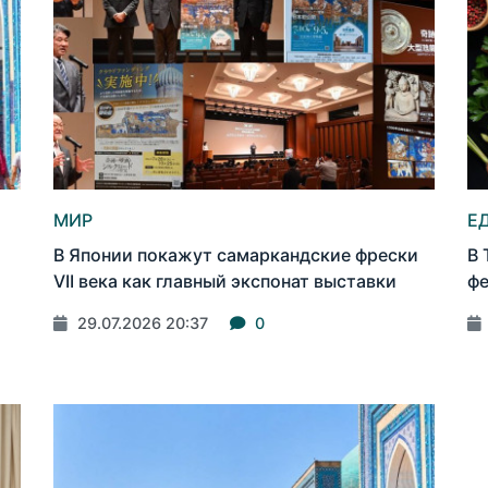
МИР
Е
В Японии покажут самаркандские фрески
В 
VII века как главный экспонат выставки
фе
29.07.2026 20:37
0