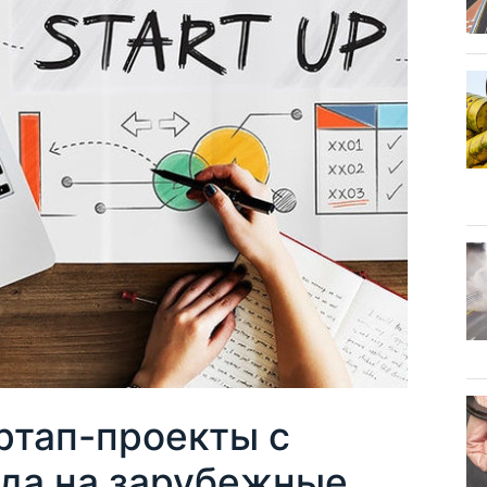
ртап-проекты с
да на зарубежные