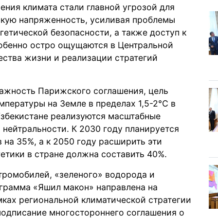
ения климата стали главной угрозой для
ескую напряженность, усиливая проблемы
гетической безопасности, а также доступ к
обенно остро ощущаются в Центральной
ества жизни и реализации стратегий
важность Парижского соглашения, цель
мпературы на Земле в пределах 1,5-2°C в
 Узбекистане реализуются масштабные
нейтральности. К 2030 году планируется
 на 35%, а к 2050 году расширить эти
гетики в стране должна составить 40%.
тромобилей, «зеленого» водорода и
ограмма «Яшил макон» направлена на
мках региональной климатической стратегии
подписание многостороннего соглашения о