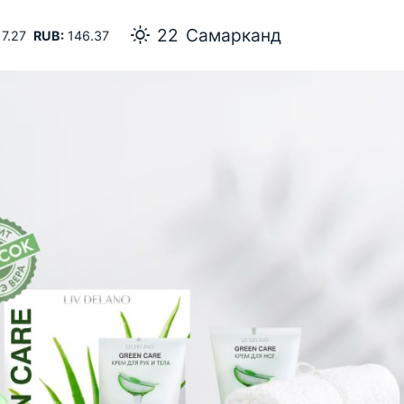
22
Самарканд
7.27
RUB:
146.37