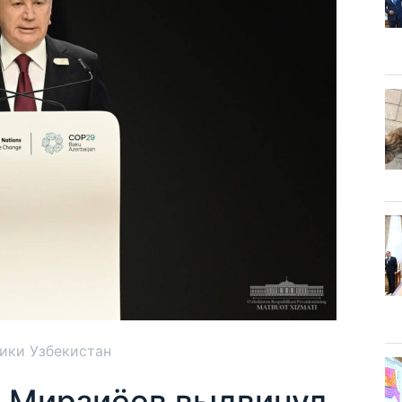
ики Узбекистан
 Мирзиёев выдвинул