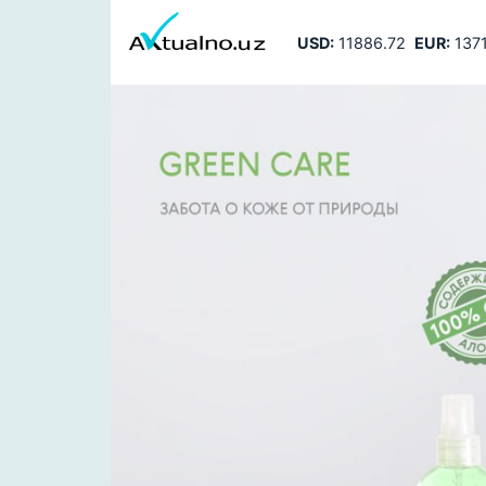
USD:
11886.72
EUR:
1371