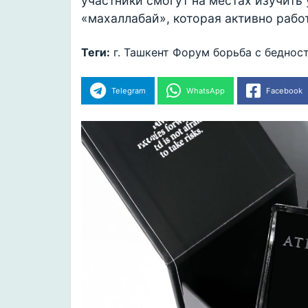
участники смогут на местах изучить
«махаллабай», которая активно рабо
Теги:
г. Ташкент
Форум
борьба с беднос
Telegram
WhatsApp
Facebook