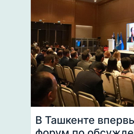
В Ташкенте вперв
форум по обсужде