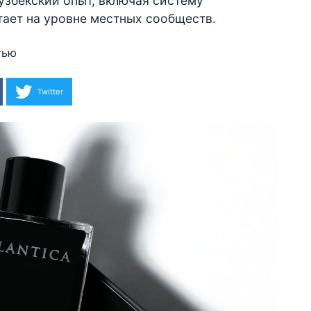
 узбекский опыт, включая систему
тает на уровне местных сообществ.
тью
Twitter