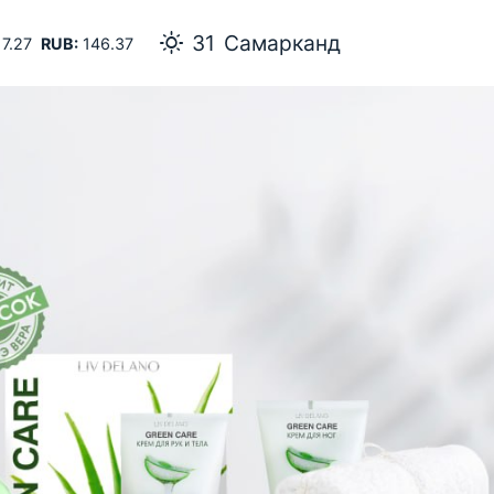
31
Самарканд
7.27
RUB:
146.37