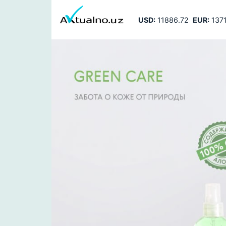
USD:
11886.72
EUR:
1371