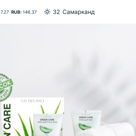
32
Самарканд
7.27
RUB:
146.37