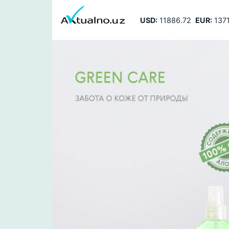
USD:
11886.72
EUR:
1371