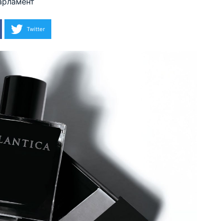
арламент
Twitter