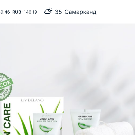
35
Самарканд
9.46
RUB:
146.19