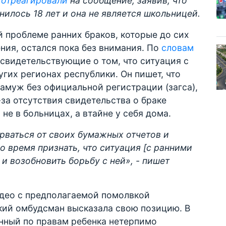
о
отреагировали
на сообщение, заявив, что
нилось 18 лет и она не является школьницей.
 проблеме ранних браков, которые до сих
ния, остался пока без внимания. По
словам
 свидетельствующие о том, что ситуация с
гих регионах республики. Он пишет, что
замуж без официальной регистрации (загса),
-за отсутствия свидетельства о браке
е в больницах, а втайне у себя дома.
рваться от своих бумажных отчетов и
о время признать, что ситуация [с ранними
 и возобновить борьбу с ней», - пишет
идео с предполагаемой помолвкой
кий омбудсман высказала свою позицию. В
енный по правам ребенка нетерпимо