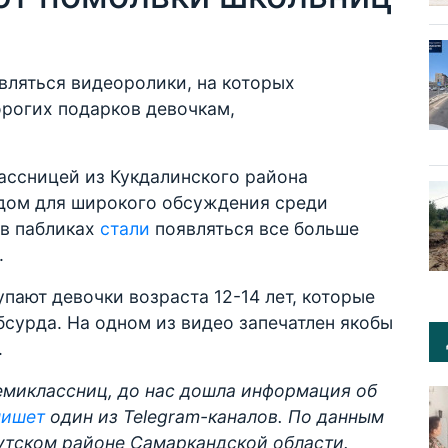
вляться видеоролики, на которых
рогих подарков девочкам,
ассницей из Кукдалинского района
дом для широкого обсуждения среди
 в пабликах
стали
появляться все больше
.
пают девочки возраста 12-14 лет, которые
бсурда. На одном из видео запечатлен якобы
.
емиклассниц, до нас дошла информация об
пишет
один из Telegram-каналов. По данным
гутском районе Самаркандской области.