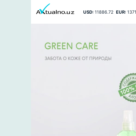
USD:
11886.72
EUR:
1371