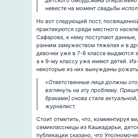
детского омбудсмана оперативн
невесте на момент свадьбы испол
Но вот следующий пост, посвященной
практикуются среди местного населе
Сафарова, к нему поступают данные,
ранним замужеством тяжелая и в дру
девочки уже в 7-8 классе выдаются 
а к 9-му классу уже имеют детей. Из
некоторые из них вынуждены рожать н
«Ответственные лица должны ото
взглянуть на эту проблему. Пришл
браками] снова стала актуальной,
журналист.
Стоит отметить, что, комментируя в
семиклассницы из Кашкадарьи, детс
публикации сказано, что Уполномоч