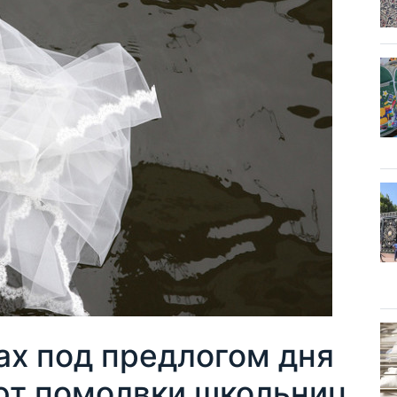
ах под предлогом дня
ют помолвки школьниц