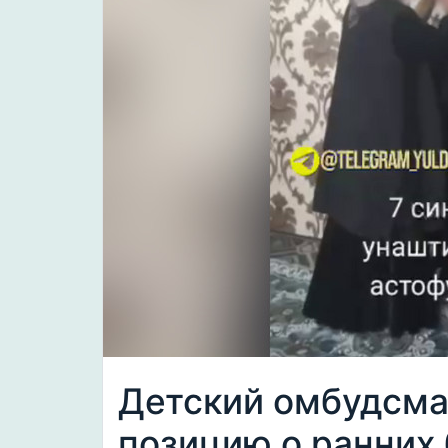
Детский омбудсма
позицию о ранних 