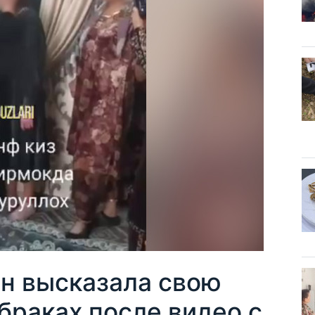
н высказала свою
браках после видео с