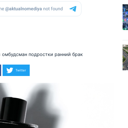
й омбудсман
подростки
ранний брак
Twitter