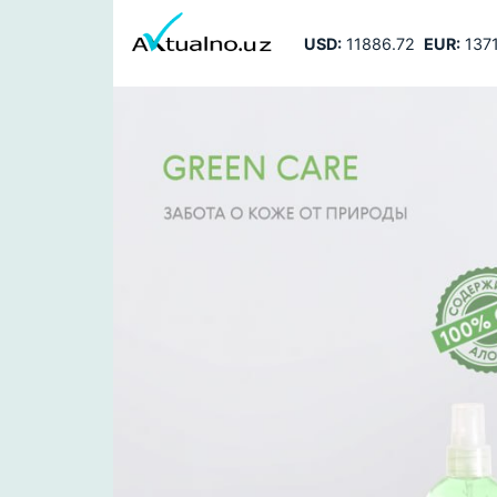
USD:
11886.72
EUR:
1371