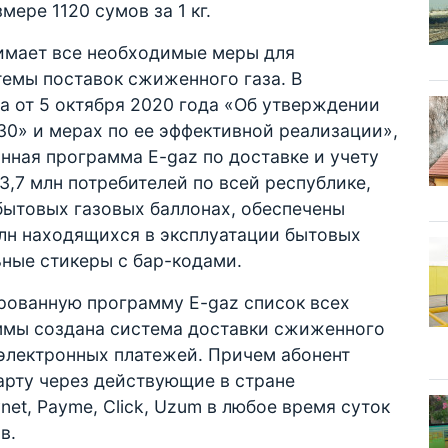
змере 1120 сумов за 1 кг.
имает все необходимые меры для
темы поставок сжиженного газа. В
та от 5 октября 2020 года «Об утверждении
30» и мерах по ее эффективной реализации»,
нная программа E-gaz по доставке и учету
3,7 млн потребителей по всей республике,
бытовых газовых баллонах, обеспечены
млн находящихся в эксплуатации бытовых
ьные стикеры с бар-кодами.
рованную программу E-gaz список всех
аммы создана система доставки сжиженного
 электронных платежей. Причем абонент
арту через действующие в стране
et, Payme, Сlick, Uzum в любое время суток
в.