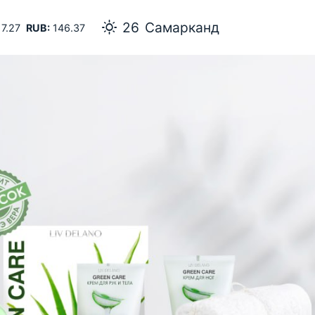
26
Самарканд
7.27
RUB:
146.37