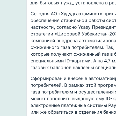
для бытовых нужд, установлена ​​в ра
Сегодня АО «Худудгазтаминот» прин
обеспечения стабильной работы сис
частности, согласно Указу Президен
стратегии «Цифровой Узбекистан-20
компанией внедрена автоматизирова
сжиженного газа потребителям. Так, 
которые получают сжиженный газ в 
специальными ID-картами. А на 4,7 
газовых баллонов наклеены специал
Сформирован и внесен в автоматизи
потребителей. В рамках этой прогр
газа потребителям и осуществления
может пополнить выданную ему ID-к
электронные платежные системы Payn
или же обратиться в отделения банко