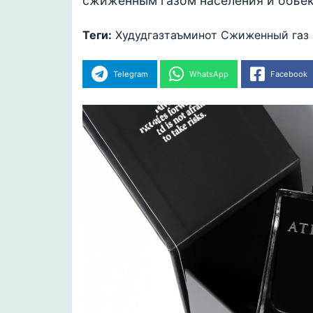
сжиженным газом населения и объек
Теги:
Худудгазтаъминот
Сжиженный газ
Telegram
WhatsApp
Facebook