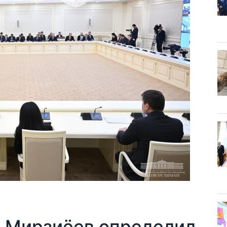
 Мирзиёев определил