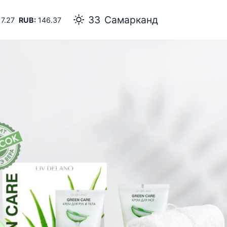
Самарканд
7.27
RUB:
146.37