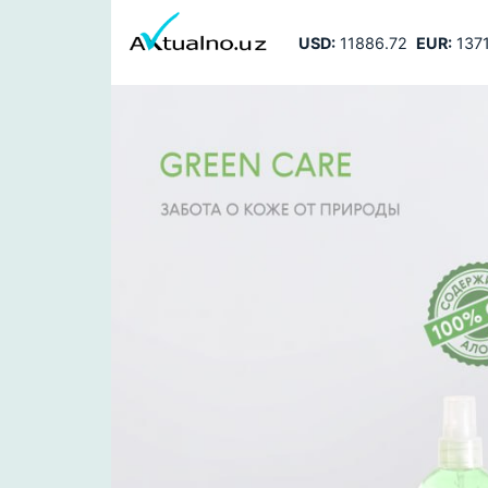
USD:
11886.72
EUR:
1371