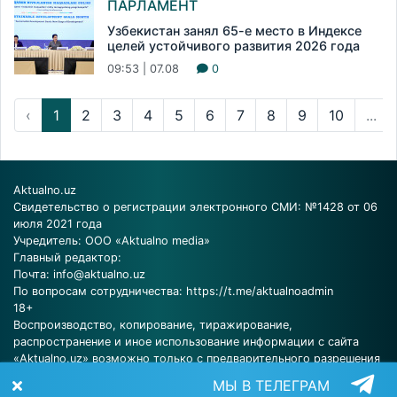
ПАРЛАМЕНТ
Узбекистан занял 65-е место в Индексе
целей устойчивого развития 2026 года
09:53 | 07.08
0
‹
1
2
3
4
5
6
7
8
9
10
...
Aktualno.uz
Свидетельство о регистрации электронного СМИ: №1428 от 06
июля 2021 года
Учредитель: ООО «Aktualno media»
Главный редактор:
Почта:
info@aktualno.uz
По вопросам сотрудничества:
https://t.me/aktualnoadmin
18+
Воспроизводство, копирование, тиражирование,
распространение и иное использование информации с сайта
«Aktualno.uz» возможно только с предварительного разрешения
редакции.
МЫ В ТЕЛЕГРАМ