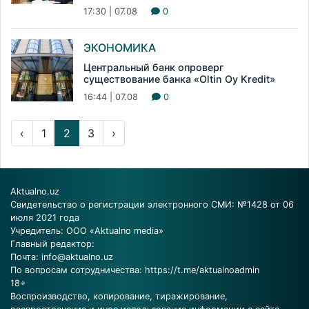
17:30 | 07.08
0
ЭКОНОМИКА
Центральный банк опроверг
существование банка «Oltin Oy Kredit»
16:44 | 07.08
0
‹
1
2
3
›
Aktualno.uz
Свидетельство о регистрации электронного СМИ: №1428 от 06
июля 2021 года
Учредитель: ООО «Aktualno media»
Главный редактор:
Почта:
info@aktualno.uz
По вопросам сотрудничества:
https://t.me/aktualnoadmin
18+
Воспроизводство, копирование, тиражирование,