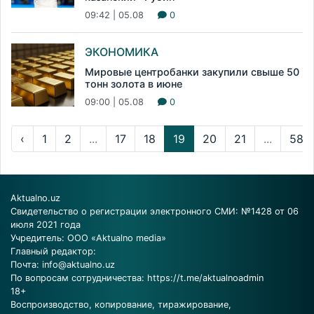
09:42 | 05.08
0
ЭКОНОМИКА
Мировые центробанки закупили свыше 50
тонн золота в июне
09:00 | 05.08
0
‹
1
2
...
17
18
19
20
21
...
58
Aktualno.uz
Свидетельство о регистрации электронного СМИ: №1428 от 06
июля 2021 года
Учредитель: ООО «Aktualno media»
Главный редактор:
Почта:
info@aktualno.uz
По вопросам сотрудничества:
https://t.me/aktualnoadmin
18+
Воспроизводство, копирование, тиражирование,