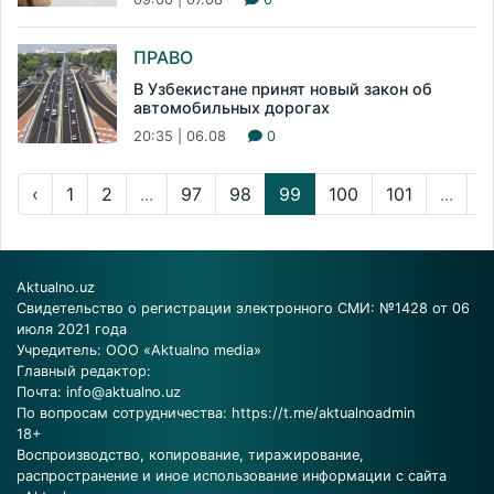
ПРАВО
В Узбекистане принят новый закон об
автомобильных дорогах
20:35 | 06.08
0
‹
1
2
...
97
98
99
100
101
...
2
Aktualno.uz
Свидетельство о регистрации электронного СМИ: №1428 от 06
июля 2021 года
Учредитель: ООО «Aktualno media»
Главный редактор:
Почта:
info@aktualno.uz
По вопросам сотрудничества:
https://t.me/aktualnoadmin
18+
Воспроизводство, копирование, тиражирование,
распространение и иное использование информации с сайта