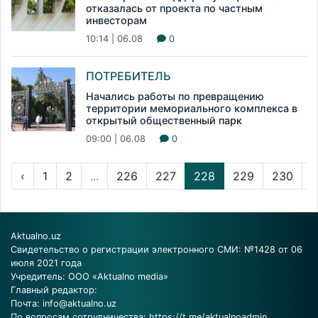
отказалась от проекта по частным
инвесторам
10:14 | 06.08
0
ПОТРЕБИТЕЛЬ
Начались работы по превращению
территории мемориального комплекса в
открытый общественный парк
09:00 | 06.08
0
‹
1
2
...
226
227
228
229
230
..
Aktualno.uz
Свидетельство о регистрации электронного СМИ: №1428 от 06
июля 2021 года
Учредитель: ООО «Aktualno media»
Главный редактор:
Почта:
info@aktualno.uz
По вопросам сотрудничества:
https://t.me/aktualnoadmin