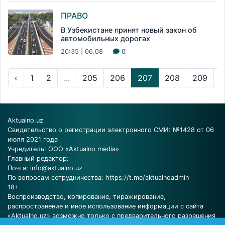
ПРАВО
В Узбекистане принят новый закон об
автомобильных дорогах
20:35 | 06.08
0
‹
1
2
...
205
206
207
208
209
..
Aktualno.uz
Свидетельство о регистрации электронного СМИ: №1428 от 06
июля 2021 года
Учредитель: ООО «Aktualno media»
Главный редактор:
Почта:
info@aktualno.uz
По вопросам сотрудничества:
https://t.me/aktualnoadmin
18+
Воспроизводство, копирование, тиражирование,
распространение и иное использование информации с сайта
«Aktualno.uz» возможно только с предварительного разрешения