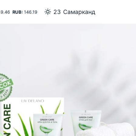
23
Самарканд
9.46
RUB:
146.19