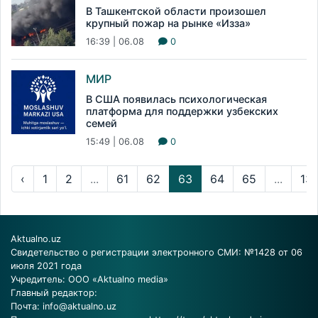
В Ташкентской области произошел
крупный пожар на рынке «Изза»
16:39 | 06.08
0
МИР
В США появилась психологическая
платформа для поддержки узбекских
семей
15:49 | 06.08
0
‹
1
2
...
61
62
63
64
65
...
13
Aktualno.uz
Свидетельство о регистрации электронного СМИ: №1428 от 06
июля 2021 года
Учредитель: ООО «Aktualno media»
Главный редактор:
Почта:
info@aktualno.uz