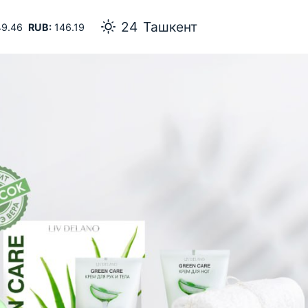
23
Самарканд
9.46
RUB:
146.19