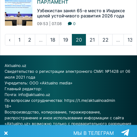
ПАРЛАМЕНТ
Узбекистан занял 65-е место в Индексе
целей устойчивого развития 2026 года
09:53 | 07.08
0
‹
1
2
...
18
19
20
21
22
...
137
Aktualno.uz
Свидетельство о регистрации электронного СМИ: №1428 от 06
июля 2021 года
Учредитель: ООО «Aktualno media»
Главный редактор:
Почта:
info@aktualno.uz
По вопросам сотрудничества:
https://t.me/aktualnoadmin
18+
Воспроизводство, копирование, тиражирование,
распространение и иное использование информации с сайта
«Aktualno.uz» возможно только с предварительного разрешения
редакции.
МЫ В ТЕЛЕГРАМ