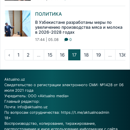
ПОЛИТИКА
В Узбекистане разработаны меры по
увеличению производства мяса и молока
в 2026-2028 годах
17:44 | 05.08
0
‹
1
2
...
15
16
17
18
19
...
136
Aktualno.uz
Свидетельство о регистрации электронного СМИ: №1428 от 06
июля 2021 года
Учредитель: ООО «Aktualno media»
Главный редактор:
Почта:
info@aktualno.uz
По вопросам сотрудничества:
https://t.me/aktualnoadmin
18+
Воспроизводство, копирование, тиражирование,
распространение и иное использование информации с сайта