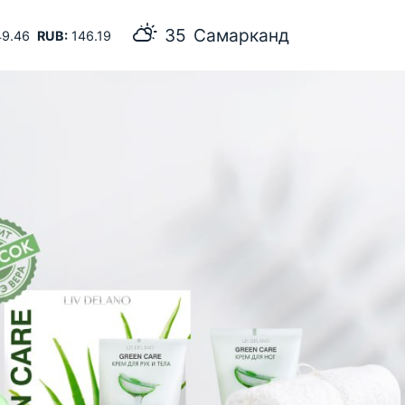
35
Самарканд
9.46
RUB:
146.19