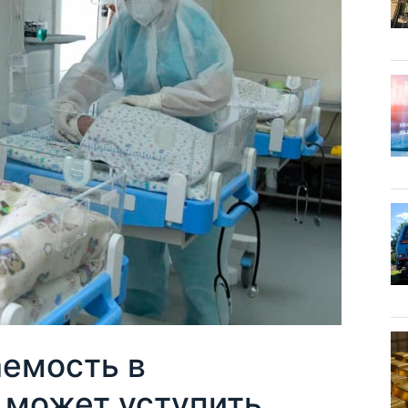
аемость в
 может уступить