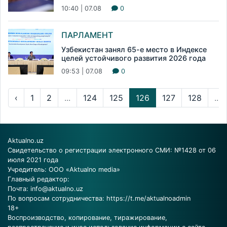
10:40 | 07.08
0
ПАРЛАМЕНТ
Узбекистан занял 65-е место в Индексе
целей устойчивого развития 2026 года
09:53 | 07.08
0
‹
1
2
...
124
125
126
127
128
...
Aktualno.uz
Свидетельство о регистрации электронного СМИ: №1428 от 06
июля 2021 года
Учредитель: ООО «Aktualno media»
Главный редактор:
Почта:
info@aktualno.uz
По вопросам сотрудничества:
https://t.me/aktualnoadmin
18+
Воспроизводство, копирование, тиражирование,