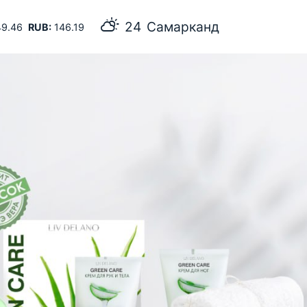
24
Самарканд
9.46
RUB:
146.19