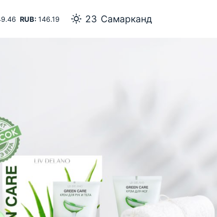
23
Самарканд
9.46
RUB:
146.19