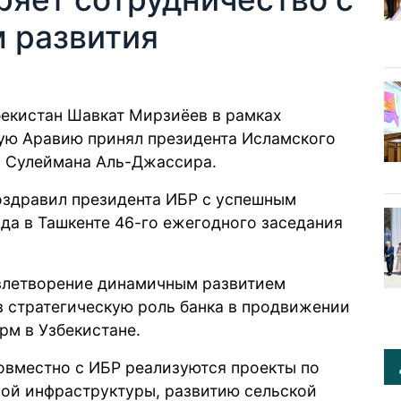
 развития
бекистан Шавкат Мирзиёев в рамках
кую Аравию
принял
президента Исламского
н Сулеймана Аль-Джассира.
поздравил президента ИБР с успешным
да в Ташкенте 46-го ежегодного заседания
влетворение динамичным развитием
в стратегическую роль банка в продвижении
м в Узбекистане.
овместно с ИБР реализуются проекты по
й инфраструктуры, развитию сельской