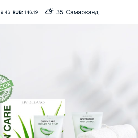
35
Самарканд
9.46
RUB:
146.19